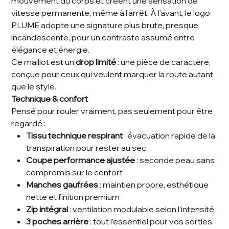
mouvement du corps et créent une sensation de
vitesse permanente, même à l’arrêt. À l’avant, le logo
PLUME adopte une signature plus brute, presque
incandescente, pour un contraste assumé entre
élégance et énergie.
Ce maillot est un
drop limité
: une pièce de caractère,
conçue pour ceux qui veulent marquer la route autant
que le style.
Technique & confort
Pensé pour rouler vraiment, pas seulement pour être
regardé :
Tissu technique respirant
: évacuation rapide de la
transpiration pour rester au sec
Coupe performance ajustée
: seconde peau sans
compromis sur le confort
Manches gaufrées
: maintien propre, esthétique
nette et finition premium
Zip intégral
: ventilation modulable selon l’intensité
3 poches arrière
: tout l’essentiel pour vos sorties