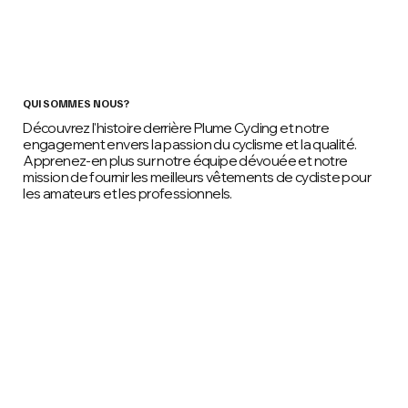
QUI SOMMES NOUS?
Découvrez l'histoire derrière Plume Cycling et notre
engagement envers la passion du cyclisme et la qualité.
Apprenez-en plus sur notre équipe dévouée et notre
mission de fournir les meilleurs vêtements de cycliste pour
les amateurs et les professionnels.